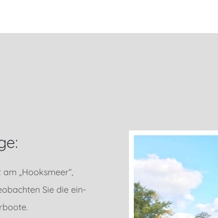
ge:
kt am „Hooksmeer“,
obachten Sie die ein-
rboote.